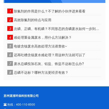
1
除氟剂的作用是什么？不了解的小伙伴进来看看
2
高效除氟剂的特点与应用
3
次磷、正磷、有机磷？不同形态的含磷废水如何一步到位！
4
难处理重金属废水，用什么方法解决？
5
电镀含镍废水高效处理方法请查收~
6
还再吐槽含镍废水难处理？用这种方法就可以了
7
废水总磷投加石灰、铝盐、铁盐不达标怎么办?
8
总磷不达标？哪种方法更经济有效？
苏州湛清环保科技有限公司
热线：400-110-8500