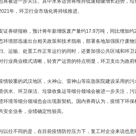
也将被进一步关注。其中水务运营将维持低速稳健增长趋势，垃圾
2021年，环卫行业市场化将持续推进。
券研报称，预计将年新增医废产量约17.9万吨，同比增加约2
态环境部迅速出台相关政策和技术指南，部署各地加强医疗废物
扫、运输、处置工作正常运行的同时，还要加强公共区域和环卫
时行业商业模式清晰，轻资产运营的特点明显，环卫支出为政府
较重的武汉地区，火神山、雷神山等应急医院建设采用的污水
质供水、环卫保洁、垃圾收集运等细分领域会被进一步关注，污
慧环境等细分领域也会出现新契机。国内券商认为，疫情下环保
共安全业务，业绩确定性较高。
往不同的是，在目前疫情防控压力下，复工对企业来说也意味