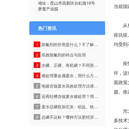
地址：昆山市高新区台虹路19号
当前国
梦显产业园
从整体
热门资讯
疫抗疫
1
除氟剂的作用是什么？不了解的小伙伴进来看看
均受到
2
高效除氟剂的特点与应用
疫情是
3
次磷、正磷、有机磷？不同形态的含磷废水如何一步到位！
许，这
4
难处理重金属废水，用什么方法解决？
面政策
5
电镀含镍废水高效处理方法请查收~
题、推
6
还再吐槽含镍废水难处理？用这种方法就可以了
7
废水总磷投加石灰、铝盐、铁盐不达标怎么办?
光大证
8
总磷不达标？哪种方法更经济有效？
多技术