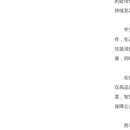
的处理
持续至
平安证
作，生
垃圾清
展，同
在疫情
仅高品
置、智
保障公
而与以