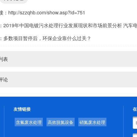
接：
http://szzqhb.com/show.asp?id=751
：
2019年中国电镀污水处理行业发展现状和市场前景分析 汽车
：
多数项目暂停后，环保企业靠什么过关？
列表
评论
友情链接
在
含氟废水处理
高效脱氮设备
硝氮废水处理