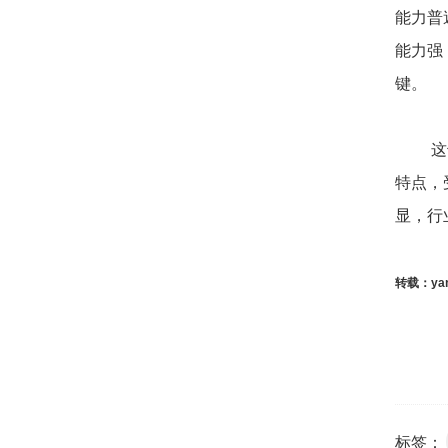
能力普
能力强
键。
这也与
特点，
显，行
转载：yan
标签：