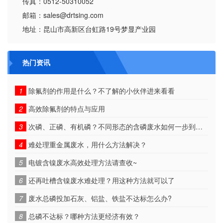
传真：0512-50310052
邮箱：sales@drtsing.com
地址：昆山市高新区台虹路19号梦显产业园
热门资讯
1
除氟剂的作用是什么？不了解的小伙伴进来看看
2
高效除氟剂的特点与应用
3
次磷、正磷、有机磷？不同形态的含磷废水如何一步到位！
4
难处理重金属废水，用什么方法解决？
5
电镀含镍废水高效处理方法请查收~
6
还再吐槽含镍废水难处理？用这种方法就可以了
7
废水总磷投加石灰、铝盐、铁盐不达标怎么办?
8
总磷不达标？哪种方法更经济有效？