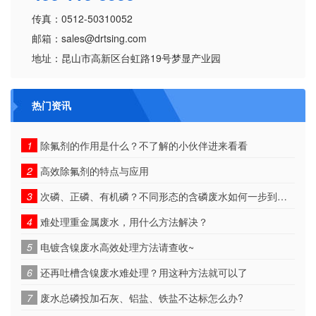
传真：0512-50310052
邮箱：sales@drtsing.com
地址：昆山市高新区台虹路19号梦显产业园
热门资讯
1
除氟剂的作用是什么？不了解的小伙伴进来看看
2
高效除氟剂的特点与应用
3
次磷、正磷、有机磷？不同形态的含磷废水如何一步到位！
4
难处理重金属废水，用什么方法解决？
5
电镀含镍废水高效处理方法请查收~
6
还再吐槽含镍废水难处理？用这种方法就可以了
7
废水总磷投加石灰、铝盐、铁盐不达标怎么办?